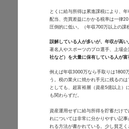
とくに給与所得は累進課税により、年
配当、売買差益にかかる税率は一律20％
圧倒的に低い。（年収700万以上の課
誤解している人が多いが、年収が高い
著名人やスポーツのプロ選手、上場企
社など）を大量に保有している人が富
例えば年収3000万なら手取りは180
う。税の業火に焼かれ手元に残るのは18
としても、超富裕層（資産5億以上）
も関わらずだ。
資産運用せずに給与所得を貯蓄だけで
れについては非常に分かりやすい記事
れる方法が書かれている。少し貧乏く