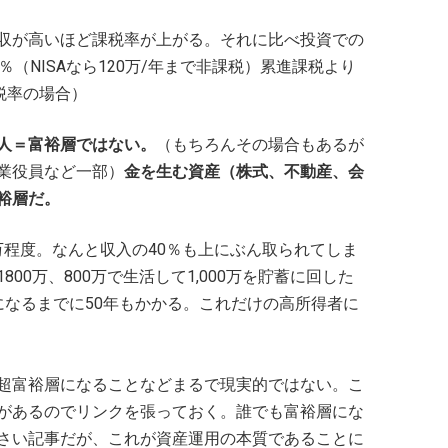
収が高いほど課税率が上がる。それに比べ投資での
（NISAなら120万/年まで非課税）累進課税より
税率の場合）
人＝富裕層ではない。
（もちろんその場合もあるが
業役員など一部）
金を生む資産（株式、不動産、会
裕層だ。
0万程度。なんと収入の40％も上にぶん取られてしま
00万、800万で生活して1,000万を貯蓄に回した
になるまでに50年もかかる。これだけの高所得者に
超富裕層になることなどまるで現実的ではない。こ
があるのでリンクを張っておく。誰でも富裕層にな
さい記事だが、これが資産運用の本質であることに