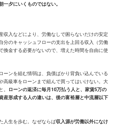
朝一夕にいくものではない。
産収入などにより、労働なしで困らないだけの安定
自分のキャッシュフローの支出を上回る収入（労働
で換金する必要がないので、増えた時間を自由に使
ローンを組む情弱は、負債ばかり背負い込んでいる
や高級車をローンまで組んで買ってはいけない。大
と。
ローンの返済に毎月10万払う人と、家賃5万の
資産形成する人の違いは、後の富裕層と中流層以下
た人生を歩む。なぜならば
収入源が労働以外になけ