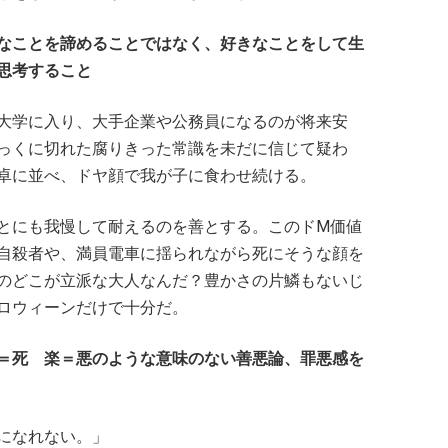
なことを諦めることではなく、好きなことをして生
思考すること
大学に入り、大手企業や公務員になるのが将来安
っくに切れた腐りきった常識を未だに信じて疑わ
卓に並べ、ドヤ顔で我が子に食わせ続ける。
とにも我慢して耐えるのを善とする。このドM価値
自殺者や、満員電車に揺られながら死にそうな顔を
のどこが立派な大人なんだ？豊かさの片鱗もないじ
ロウィーンだけで十分だ。
＝死 楽＝悪のような意味のない善悪論、罪悪感を
になれない。」