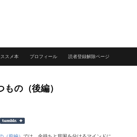
オススメ本
プロフィール
読者登録解除ページ
つもの（後編）
の（前編）
では、金持ちと貧困を分けるマインドに