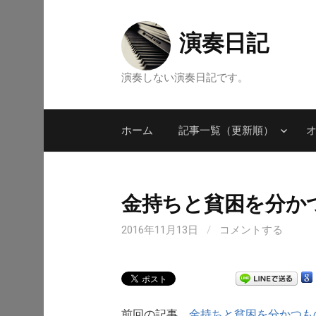
コ
ン
演奏日記
テ
ン
演奏しない演奏日記です。
ツ
へ
ス
ホーム
記事一覧（更新順）
キ
ッ
プ
金持ちと貧困を分か
2016年11月13日
/
コメントする
前回の記事
金持ちと貧困を分かつも