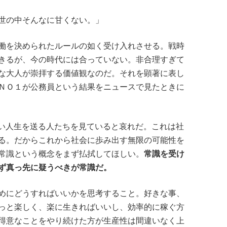
世の中そんなに甘くない。」
働を決められたルールの如く受け入れさせる。戦時
きるが、今の時代には合っていない。非合理すぎて
な大人が崇拝する価値観なのだ。それを顕著に表し
ＮＯ１が公務員という結果をニュースで見たときに
低い人生を送る人たちを見ていると哀れだ。これは社
る。だからこれから社会に歩み出す無限の可能性を
常識という概念をまず払拭してほしい。
常識を受け
ず真っ先に疑うべきが常識だ。
めにどうすればいいかを思考すること。好きな事、
っと楽しく、楽に生きればいいし、効率的に稼ぐ方
得意なことをやり続けた方が生産性は間違いなく上