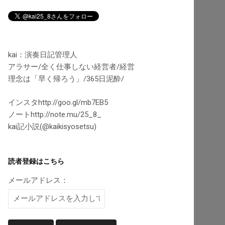
kai：演奏日記管理人
アラサー/全く仕事しない経営者/経営
理念は「早く帰ろう」/365日泥酔/
インスタhttp://goo.gl/mb7EB5
ノートhttp://note.mu/25_8_
kai記小説(@kaikisyosetsu)
読者登録はこちら
メールアドレス：