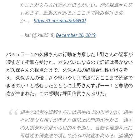
たことがある人は読んだほうがいい。別の視点から楽
しめます。読解力があるとここまで読み解けるの
か…。
https://t.co/e5bJS0zWCU
— kai (@kai25_8)
December 26, 2019
バチュラー１の久保さんの行動を考察した上野さんの記事が
凄すぎて衝撃を受けた。ネタバレになるので詳細は書かない
が久保さんの視点だけで、久保さんの経済合理性だけを考
え、久保さんの優しさや思いやりまで汲むとここまで読解で
きるのか！と感心したとともに
上野さんすげーー！
と尊敬の
念が生まれた。この感動は坪田信貴さんぶりだ。
相手の思考を読解するには相手以上の思考力か、相手
と同等なら相手が考えた倍以上の時間がかかる。相手
の人物像や背景から目的を予測し、言動や推測を元に
可能性を消去法で消して読みの精度を高める。論理的