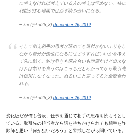
に考えなければ考えている人の考えは読めない。特に
利益が絡む場面では必ず読み合いになる。
— kai (@kai25_8)
December 26, 2019
そして例え相手の思考が読めても気付かないふりをし
ながら自分が優位になるにはどうすればいいかを考え
て先に動く。駆け引きも読み合いも面倒だけど出来な
ければ割りを食うのはこっちだとわかってから取引先
は信用しなくなった。ぬるいこと言ってると全部食わ
れる。
— kai (@kai25_8)
December 26, 2019
劣化版だが俺も普段、仕事を通じて相手の思考を読もうとし
ている。取引先の担当者から話を持ちかけられても相手を詐
欺師と思い『何が狙いだろう』と警戒しながら聞いている。