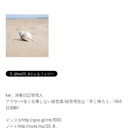
ゲ
ー
シ
ョ
ン
kai：演奏日記管理人
アラサー/全く仕事しない経営者/経営理念は「早く帰ろう」/365
日泥酔/
インスタhttp://goo.gl/mb7EB5
ノートhttp://note.mu/25_8_