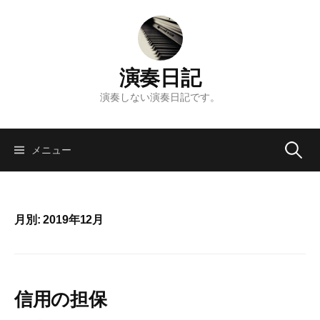
コ
ン
テ
ン
演奏日記
ツ
へ
演奏しない演奏日記です。
ス
キ
検
ッ
メニュー
プ
索:
月別: 2019年12月
信用の担保