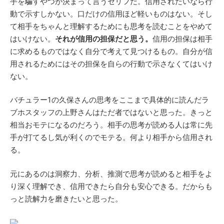
手を騙すやつが決まって言うセリフだ。信用されたいなら行
動で示すしかない。口だけの信用ほど軽いものはない。そし
て相手をちゃんと理解するためにも思考を読むことをやめて
はいけない。
それが信用の担保だと思う。
信用の担保は相手
に求めるものではなく自分で考えて見つけるもの。自分が信
用されるためにはその担保を自らの行動で示さなくてはいけ
ない。
バチュラー1の久保さんの思考をここまで具体的に読んだラ
ブホスタッフの上野さんはただ者ではないと思った。きっと
相当おモテになるのだろう。相手の思考が読める人は常に先
手が打てるし気が利くのでモテる。何より相手から信用され
る。
元にあるのは洞察力、分析、推測で思考が読めると相手をよ
り深く理解でき、信用できたら自分も安心できる。だからも
っと読解力を磨きたいと思った。