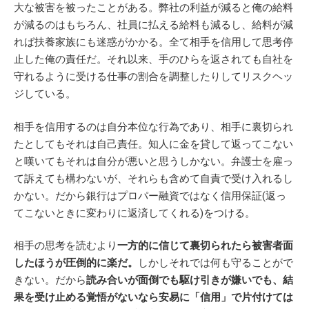
大な被害を被ったことがある。弊社の利益が減ると俺の給料
が減るのはもちろん、社員に払える給料も減るし、給料が減
れば扶養家族にも迷惑がかかる。全て相手を信用して思考停
止した俺の責任だ。それ以来、手のひらを返されても自社を
守れるように受ける仕事の割合を調整したりしてリスクヘッ
ジしている。
相手を信用するのは自分本位な行為であり、相手に裏切られ
たとしてもそれは自己責任。知人に金を貸して返ってこない
と嘆いてもそれは自分が悪いと思うしかない。弁護士を雇っ
て訴えても構わないが、それらも含めて自責で受け入れるし
かない。だから銀行はプロパー融資ではなく信用保証(返っ
てこないときに変わりに返済してくれる)をつける。
相手の思考を読むより
一方的に信じて裏切られたら被害者面
したほうが圧倒的に楽だ。
しかしそれでは何も守ることがで
きない。だから
読み合いが面倒でも駆け引きが嫌いでも、結
果を受け止める覚悟がないなら安易に「信用」で片付けては