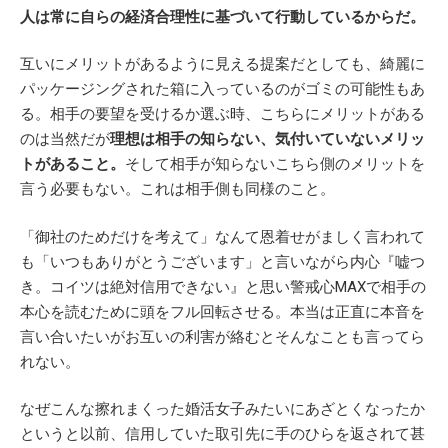
人は常に自らの経済合理性に基づいて行動しているからだ。
互いにメリットがあるように見える提案だとしても、綺麗に
パッケージングされた箱に入っているのがゴミの可能性もあ
る。相手の要望を受けるか選ぶ時、こちらにメリットがある
のは当然だが
理想は相手の知らない、気付いていないメリッ
トがあること。
そして相手が知らないこちら側のメリットを
言う必要もない。これは相手側も同様のこと。
「御社のためだけを考えて」なんて恩着せがましく言われて
も「いつもありがとうございます」と言いながら内心『嘘つ
き。コイツは絶対信用できない』と思い警戒心MAXで相手の
本心を読むために頭をフル回転させる。本当は正直に本音を
言い合いたいがお互いの利害が絡むとそんなことも言ってら
れない。
なぜこんな擦れまくった婚活女子みたいにあざとくなったか
というと以前、信用していた取引先に手のひらを返されて甚