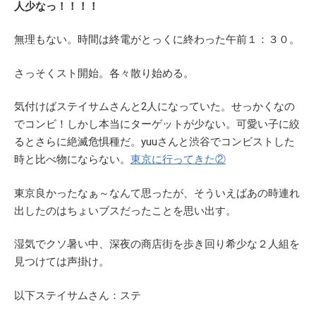
人少なっ！！！！
無理もない。時間は終電がとっくに終わった午前１：３０。
さっそくスト開始。各々散り始める。
気付けばステイサムさんと2人になっていた。せっかくなの
でコンビ！しかし本当にターゲットが少ない。可愛い子に絞
るとさらに絶滅危惧種だ。yuuさんと渋谷でコンビストした
時と比べ物にならない。
東京に行ってきた②
東京良かったなぁ～なんて思ったが、そういえばあの時連れ
出したのはちょいブスだったことを思い出す。
湿気でクソ暑い中、深夜の商店街を歩き回り希少な２人組を
見つけては声掛け。
以下ステイサムさん：ステ