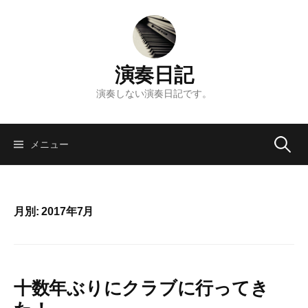
コ
ン
テ
ン
演奏日記
ツ
へ
演奏しない演奏日記です。
ス
キ
検
ッ
メニュー
プ
索:
月別: 2017年7月
十数年ぶりにクラブに行ってき