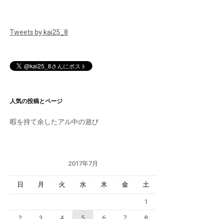
Tweets by kai25_8
人気の投稿とページ
暇を持て余したアル中の遊び
2017年7月
日
月
火
水
木
金
土
1
2
3
4
5
6
7
8