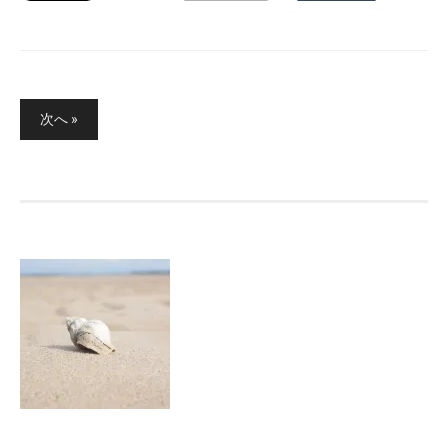
投
次へ »
稿
ナ
ビ
ゲ
ー
シ
ョ
ン