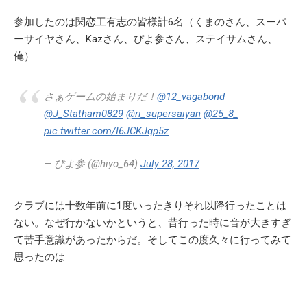
参加したのは関恋工有志の皆様計6名（くまのさん、スーパ
ーサイヤさん、Kazさん、ぴよ参さん、ステイサムさん、
俺）
さぁゲームの始まりだ！
@12_vagabond
@J_Statham0829
@ri_supersaiyan
@25_8_
pic.twitter.com/I6JCKJqp5z
— ぴよ参 (@hiyo_64)
July 28, 2017
クラブには十数年前に1度いったきりそれ以降行ったことは
ない。なぜ行かないかというと、昔行った時に音が大きすぎ
て苦手意識があったからだ。そしてこの度久々に行ってみて
思ったのは