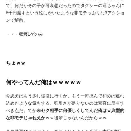
て、何だかその子が可哀想だったのでタクシーの運ちゃんに
5千円渡すという絵にかいたような非モテっぷりなβアクショ
ンで解散。
・・・収穫Lゲのみ
ちょｗｗ
何やってんだ俺はｗｗｗｗｗ
今思えばもう少し強引に行くか、もう一軒挟んで和めば連れ
込めたような気もする。強引さが足りないのは素直に反省す
べき点だ。てか
未セク相手に何優しくしてんだ俺はｗ典型的
な非モテじゃねえか
ｗｗ後輩じゃないんだからｗｗ