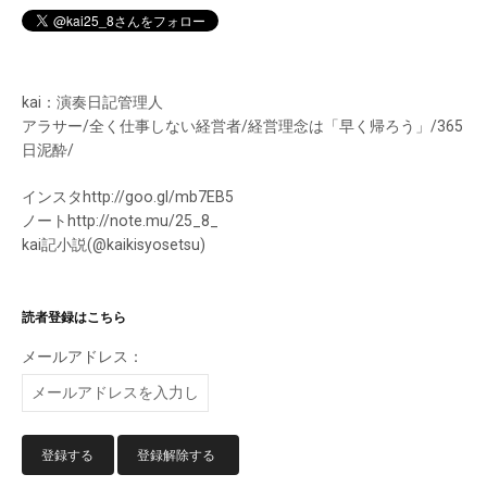
kai：演奏日記管理人
アラサー/全く仕事しない経営者/経営理念は「早く帰ろう」/365
日泥酔/
インスタhttp://goo.gl/mb7EB5
ノートhttp://note.mu/25_8_
kai記小説(@kaikisyosetsu)
読者登録はこちら
メールアドレス：