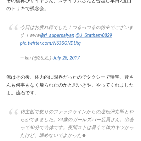
その後再びサイヤさん、ステイサムさんと合流し本日2度目
のトリキで残念会。
今日はお疲れ様でした！つるっつるの坊主でございま
す！www
@ri_supersaiyan
@J_Statham0829
pic.twitter.com/N63SQNDUtq
— kai (@25_8_)
July 28, 2017
俺はその後、体力的に限界だったのでタクシーで帰宅。皆さ
んも何事もなく帰られたのかと思いきや、やってくれました
よ。流石です。
坊主飯で怒りのファックサインからの逆転弾丸即とや
らができました。24歳のガールズバー店員さん。出会
って40分で合体です。夜間ストは暑くて体力キツかっ
たけど、諦めないでよかった☻