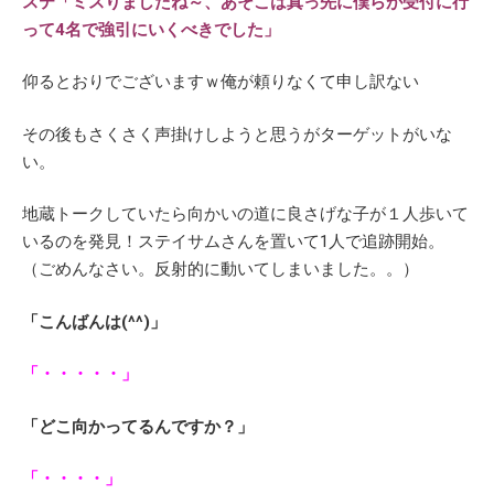
ステ「ミスりましたね～、あそこは真っ先に僕らが受付に行
って4名で強引にいくべきでした」
仰るとおりでございますｗ俺が頼りなくて申し訳ない
その後もさくさく声掛けしようと思うがターゲットがいな
い。
地蔵トークしていたら向かいの道に良さげな子が１人歩いて
いるのを発見！ステイサムさんを置いて1人で追跡開始。
（ごめんなさい。反射的に動いてしまいました。。）
「こんばんは(^^)」
「・・・・・」
「どこ向かってるんですか？」
「・・・・」