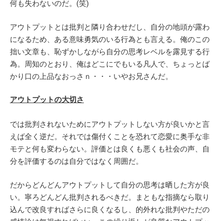
何も失わないのだ。(笑)
アウトプットとは批判と隣り合わせだし、自分の地頭が露わ
になるため、ある意味勇気のいる行為とも言える。俺のこの
拙い文章も、恥ずかしながら自分の思考レベルを露見する行
為。周知のとおり、俺はどこにでもいる凡人で、ちょっとば
かり口の上品なおっさｎ・・・いやお兄さんだ。
アウトプットの大切さ
では批判されないためにアウトプットしない方が良いかと言
えば全く逆だ。それでは傷付くことを恐れて恋愛に奥手な非
モテと何も変わらない。評価とは良くも悪くも社会の声、自
分を評価するのは自分ではなく周囲だ。
だからどんどんアウトプットして自分の思考は晒した方が良
い。寧ろどんどん批判されるべきだ。まともな指摘なら取り
込んで改良すればさらに良くなるし、的外れな批判やただの