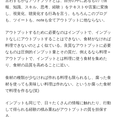
言わずもがなアウトプットとは、自分の中にあるもの（情
報、知識、スキル、思考、経験 ）をテキストや言葉に変換
し、視覚化、聴覚化する行為を言う。もちろんこのブログ
も、ツイートも、noteも全てアウトプットに他ならない。
アウトプットするために必要なのはインプットで、インプッ
トなしにアウトプットすることはできない。食材がなければ
料理できないのとよく似ている。良質なアウトプットに必要
なものは圧倒的インプット量とその質だ。例えるなら料理＝
アウトプットで、インプットとは料理に使う食材を集めた
り、食材の品質を高めることに近い。
食材の種類が少なければ作れる料理も限られるし、腐った食
材を使っても美味しい料理は作れない。というか腐った食材
で料理を作るな(笑)
インプットも同じで、日々たくさんの情報に触れたり、行動
して得られる経験の積み重ねがアウトプットの質を担保す
る。