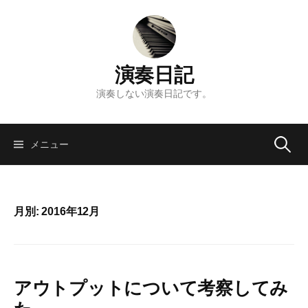
コ
ン
テ
ン
演奏日記
ツ
へ
演奏しない演奏日記です。
ス
キ
検
ッ
メニュー
プ
索:
月別: 2016年12月
アウトプットについて考察してみ