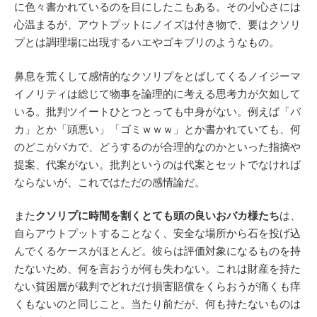
に色々書かれているのを目にしたこもある。その小心さには
心温まるが、アウトプットにノイズは付き物で、要はクソリ
プとは調理場に出現するハエやゴキブリのようなもの。
鼻息を荒くして感情的なクソリプをとばしてくるノイジーマ
イノリティは総じて物事を論理的に考える思考力が欠如して
いる。批判ツイートひとつとっても中身がない。例えば「バ
カ」とか「頭悪い」「ゴミｗｗｗ」とか書かれていても、何
のどこがバカで、どうするのが合理的なのかといった指摘や
提案、代案がない。批判というのは代案とセットでなければ
ならないが、これではただの感情論だ。
また
クソリプに時間を割くとても頭の良いおバカ様たち
は、
自らアウトプットすることなく、安全な場所から石を投げ込
んでくるケースがほとんど。彼らは評価対象になるものを持
たないため、何を言おうが何も失わない。これは財産を持た
ない貧困層が裁判でどれだけ損害賠償をくらおうが痛くも痒
くもないのと同じこと。当たり前だが、何も持たないものは