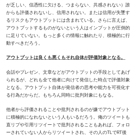
が乏しい、信憑性に欠ける、つまらない、共感されない）誰
からも評価されないし、信用されない。または信用が失墜す
るリスクもアウトプットには含まれている。さらに言えば、
アウトプットするものがないという人はインプットが圧倒的
に足りていない。もっと多くの情報に触れたり、積極的に行
動すべきだろう。
アウトプットは良くも悪くもそれ自体が評価対象となる。
会話やプレゼン、文章などがアウトプットの手段としてあげ
られるが、どれも全て他者に向けて発信した時点で評価対象
となる。アウトプット自体が発信者の思考や能力を可視化す
る行為だからだ。もちろん同時に批判対象にもなる。
他者から評価されることや批判されるのが嫌でアウトプット
に積極的になれないという人もいるだろう。俺のツイートも
直リプや引用リツイートで批判されることもあれば、フォロ
ーされていない人からリツイートされ、その人のTLでRT後