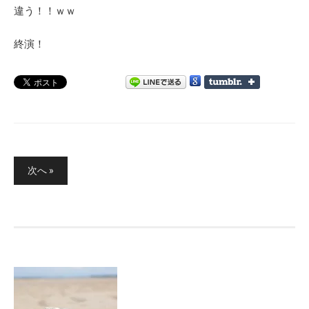
違う！！ｗｗ
終演！
投
次へ »
稿
ナ
ビ
ゲ
ー
シ
ョ