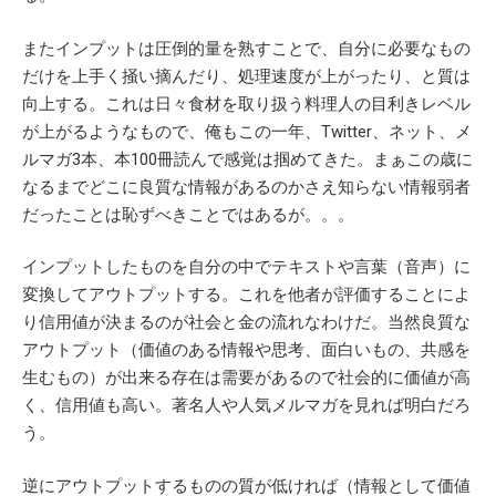
またインプットは圧倒的量を熟すことで、自分に必要なもの
だけを上手く掻い摘んだり、処理速度が上がったり、と質は
向上する。これは日々食材を取り扱う料理人の目利きレベル
が上がるようなもので、俺もこの一年、Twitter、ネット、メ
ルマガ3本、本100冊読んで感覚は掴めてきた。まぁこの歳に
なるまでどこに良質な情報があるのかさえ知らない情報弱者
だったことは恥ずべきことではあるが。。。
インプットしたものを自分の中でテキストや言葉（音声）に
変換してアウトプットする。これを他者が評価することによ
り信用値が決まるのが社会と金の流れなわけだ。当然良質な
アウトプット（価値のある情報や思考、面白いもの、共感を
生むもの）が出来る存在は需要があるので社会的に価値が高
く、信用値も高い。著名人や人気メルマガを見れば明白だろ
う。
逆にアウトプットするものの質が低ければ（情報として価値