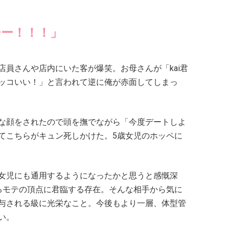
ーー！！！」
員さんや店内にいた客が爆笑。お母さんが「kai君
ッコいい！」と言われて逆に俺が赤面してしまっ
な顔をされたので頭を撫でながら「今度デートしよ
てこちらがキュン死しかけた。5歳女児のホッペに
女児にも通用するようになったかと思うと感慨深
るモテの頂点に君臨する存在。そんな相手から気に
与される級に光栄なこと。今後もより一層、体型管
い。