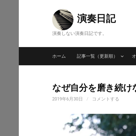
コ
ン
演奏日記
テ
ン
演奏しない演奏日記です。
ツ
へ
ス
ホーム
記事一覧（更新順）
キ
ッ
プ
なぜ自分を磨き続け
2019年6月30日
/
コメントする