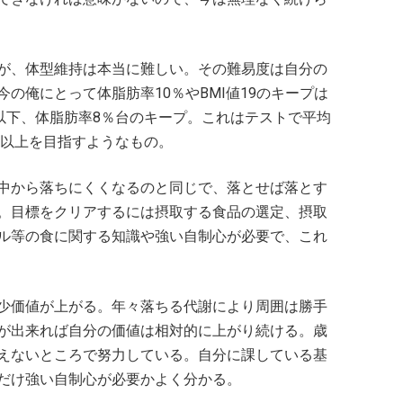
が、体型維持は本当に難しい。その難易度は自分の
の俺にとって体脂肪率10％やBMI値19のキープは
.5以下、体脂肪率8％台のキープ。これはテストで平均
点以上を目指すようなもの。
中から落ちにくくなるのと同じで、落とせば落とす
。目標をクリアするには摂取する食品の選定、摂取
ル等の食に関する知識や強い自制心が必要で、これ
少価値が上がる。年々落ちる代謝により周囲は勝手
が出来れば自分の価値は相対的に上がり続ける。歳
えないところで努力している。自分に課している基
だけ強い自制心が必要かよく分かる。