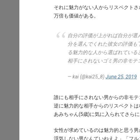
それに魅力がない人からリスペクトさ
万倍も価値がある。
自分の評価が上がれば自分が選
分を選んでくれた彼女の評価も
る魅力的な人から選ばれている
相手にされないゴミ男の非モテ
— kai (@kai25_8)
June 25, 2019
誰にも相手にされない男からの非モテ
逆に魅力的な相手からのリスペクトは
あみちゃん(5歳)に気に入られてさら
女性が求めているのは魅力的と思う男
浮気しない男なんていねえよ」「フル