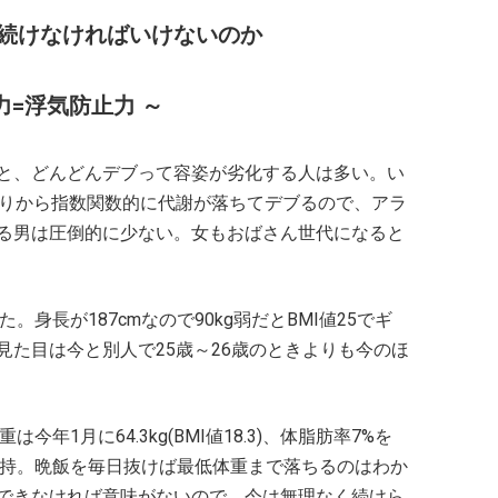
続けなければいけないのか
力=浮気防止力 ～
と、どんどんデブって容姿が劣化する人は多い。い
たりから指数関数的に代謝が落ちてデブるので、アラ
る男は圧倒的に少ない。女もおばさん世代になると
。身長が187cmなので90kg弱だとBMI値25でギ
た目は今と別人で25歳～26歳のときよりも今のほ
今年1月に64.3kg(BMI値18.3)、体脂肪率7%を
維持。晩飯を毎日抜けば最低体重まで落ちるのはわか
できなければ意味がないので、今は無理なく続けら