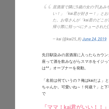
居酒屋で隣に5歳の女の子(あみ
い！」「kai君が好きー！」と
た。お母さんが「kai君のどこ
帰り際に頬っぺにチューされた(
— kai (@kai25_8)
June 24, 2019
先日馴染みの居酒屋に入ったらカウン
座って酒を飲みながらスマホをイジっ
は^^」オープナーを発動。
「名前は何ていうの？俺はkaiだよ」
ちゃんか。可愛いね～！何歳？」と下
で
「ママ！kai君がいい！！」