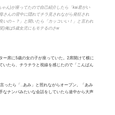
ちゃん)が座ってたので自己紹介したら「kai君がい
お母さんの背中に隠れてチラ見されながら発狂され
が良いの～？」と聞いたら「カッコいい！」と言われ
笑)俺は5歳女児にもモテるのさw
ター席に5歳の女の子が座っていた。2席開けて横に
ていたら、チラチラと視線を感じたので「こんばん
と言ったら「…あみ」と照れながらオープン。「あみ
手なナンパみたいな会話をしていたら途中から大声