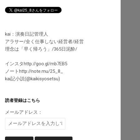
kai：演奏日記管理人
アラサー/全く仕事しない経営者/経営
理念は「早く帰ろう」/365日泥酔/
インスタhttp://goo.gl/mb7EB5
ノートhttp://note.mu/25_8_
kai記小説(@kaikisyosetsu)
読者登録はこちら
メールアドレス：