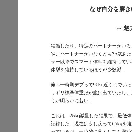
なぜ自分を磨き
～
魅
結婚したり、特定のパートナーがいる
や、パートナーがいなくとも25歳あ
サー以降でスマート体型を維持してい
体型を維持しているほうが少数派。
俺も一時期デブって90kg近くまでいった
リギリ標準体重だが腹は出ていたし、見
うが明らかに若い。
これは－25kg減量した結果で、最低体重は
記録した。現在は少し戻って66kgを
っているが、一時的に落としても継続