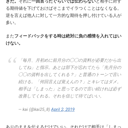
きだ。
それに
一回言ったぐらいでは伝わらない
と相手に対す
る期待値を下げておけばそこまでイラつくことはなくなる。
逆を言えば他人に対して一方的な期待を押し付けている人が
多い。
また
フィードバックをする時は絶対に負の感情を入れてはい
けない。
「毎月、月初めに前月分の◯◯の資料が必要だから出
してね」と指示。あとは部下が忘れてたら「先月分の
◯◯の資料を出してくれる？」と普通のトーンで言い
続ける。「何回言えば覚えんの？」とキレてはダメ。
相手は「しまった」と思ってるので言い続ければ必ず
改善してくれる。それを信じて待てばいい。
— kai (@kai25_8)
April 2, 2019
ありのままを伝えるだけでいい。それだけで相手は「しまっ