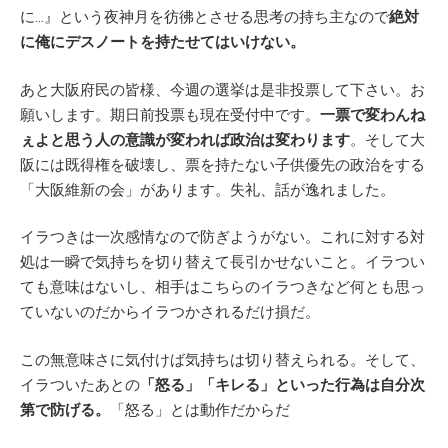
に…』という夜神月を彷彿とさせる思考の持ち主なので
絶対
に俺にデスノートを持たせてはいけない。
あと大阪府民の皆様、今週の選挙は是非投票して下さい。お
願いします。期日前投票も現在受付中です。
一票で変わんね
ぇよと思う人の意識が変われば政治は変わります
。そして大
阪には既得権を破壊し、票を持たない子供優先の政治をする
「大阪維新の会」があります。失礼、話が逸れました。
イラつきは一次感情なので防ぎようがない。これに対する対
処は一瞬で気持ちを切り替えて長引かせないこと。イラつい
ても意味はないし、相手はこちらのイラつきなど何とも思っ
ていないのだからイラつかされるだけ損だ。
この無意味さに気付けば気持ちは切り替えられる。そして、
イラついたあとの
「怒る」「キレる」といった行為は自分次
第で防げる。
「怒る」とは動作だからだ