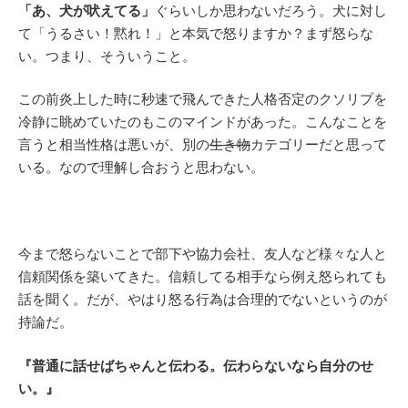
「あ、犬が吠えてる」
ぐらいしか思わないだろう。犬に対し
て「うるさい！黙れ！」と本気で怒りますか？まず怒らな
い。つまり、そういうこと。
この前炎上した時に秒速で飛んできた人格否定のクソリプを
冷静に眺めていたのもこのマインドがあった。こんなことを
言うと相当性格は悪いが、別の
生き物
カテゴリーだと思って
いる。なので理解し合おうと思わない。
今まで怒らないことで部下や協力会社、友人など様々な人と
信頼関係を築いてきた。信頼してる相手なら例え怒られても
話を聞く。だが、やはり怒る行為は合理的でないというのが
持論だ。
『普通に話せばちゃんと伝わる。伝わらないなら自分のせ
い。』