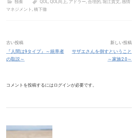
独奏
QOL
,
QOL向上
,
アドラー
,
合理的
,
堀江貴文
,
感情
マネジメント
,
橋下徹
投
古い投稿
新しい投稿
『人間は9タイプ』～統率者
サザエさんを倒すということ
稿
の取説～
～家族2.0～
ナ
ビ
コメントを投稿するには
ログイン
が必要です。
ゲ
ー
シ
ョ
ン