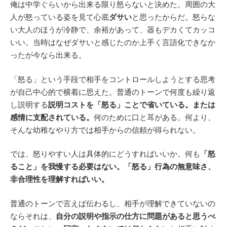
俺は中学ぐらいから出来る限り怒らないと決めた。周囲の大
人が怒っている姿を見て心底
ダサい
と思ったからだ。怒らな
い大人のほうが冷静で、余裕があって、器もデカくてカッコ
いい。当時はなぜダサいと感じたのか上手く言語化できなか
ったが今なら出来る。
「怒る」という手段で相手をコントロールしようとする思考
が自己中心的で横着に思えた。普通のトーンで何度も繰り返
し説明する
説明コストを「怒る」ことで省いている。または
感情に支配されている。
何のために口と耳がある。何より、
そんな幼稚なやり方では相手からの信頼が得られない。
では、怒りやすい人は具体的にどうすればいいか。何も
「怒
ること」を我慢する必要はない。「怒る」行為の無意味さ、
非合理性を理解すればいい。
普通のトーンで言えば伝わるし、相手が理解できていないの
ならそれは、
自分の説明や指示の仕方に問題があると思うべ