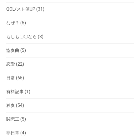
QOL/スト値UP
(31)
なぜ？
(5)
もしも〇〇なら
(3)
協奏曲
(5)
恋愛
(22)
日常
(65)
有料記事
(1)
独奏
(54)
関恋工
(5)
非日常
(4)