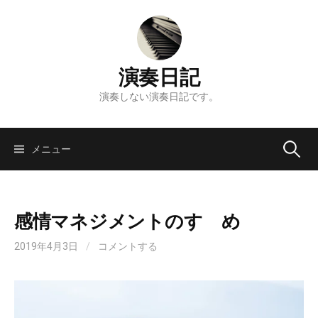
コ
ン
テ
ン
演奏日記
ツ
へ
演奏しない演奏日記です。
ス
キ
検
ッ
メニュー
プ
索:
感情マネジメントのすゝめ
2019年4月3日
/
コメントする