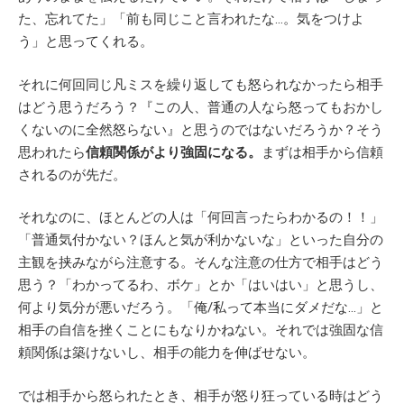
た、忘れてた」「前も同じこと言われたな…。気をつけよ
う」と思ってくれる。
それに何回同じ凡ミスを繰り返しても怒られなかったら相手
はどう思うだろう？『この人、普通の人なら怒ってもおかし
くないのに全然怒らない』と思うのではないだろうか？そう
思われたら
信頼関係がより強固になる。
まずは相手から信頼
されるのが先だ。
それなのに、ほとんどの人は「何回言ったらわかるの！！」
「普通気付かない？ほんと気が利かないな」といった自分の
主観を挟みながら注意する。そんな注意の仕方で相手はどう
思う？「わかってるわ、ボケ」とか「はいはい」と思うし、
何より気分が悪いだろう。「俺/私って本当にダメだな…」と
相手の自信を挫くことにもなりかねない。それでは強固な信
頼関係は築けないし、相手の能力を伸ばせない。
では相手から怒られたとき、相手が怒り狂っている時はどう