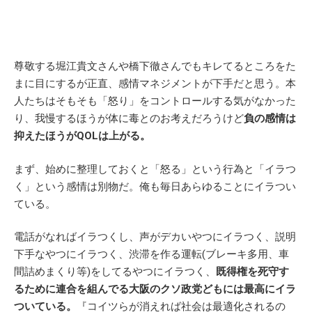
尊敬する堀江貴文さんや橋下徹さんでもキレてるところをた
まに目にするが正直、感情マネジメントが下手だと思う。本
人たちはそもそも「怒り」をコントロールする気がなかった
り、我慢するほうが体に毒とのお考えだろうけど
負の感情は
抑えたほうがQOLは上がる。
まず、始めに整理しておくと「怒る」という行為と「イラつ
く」という感情は別物だ。俺も毎日あらゆることにイラつい
ている。
電話がなればイラつくし、声がデカいやつにイラつく、説明
下手なやつにイラつく、渋滞を作る運転(ブレーキ多用、車
間詰めまくり等)をしてるやつにイラつく、
既得権を死守す
るために連合を組んでる大阪のクソ政党どもには最高にイラ
ついている。
『コイツらが消えれば社会は最適化されるの