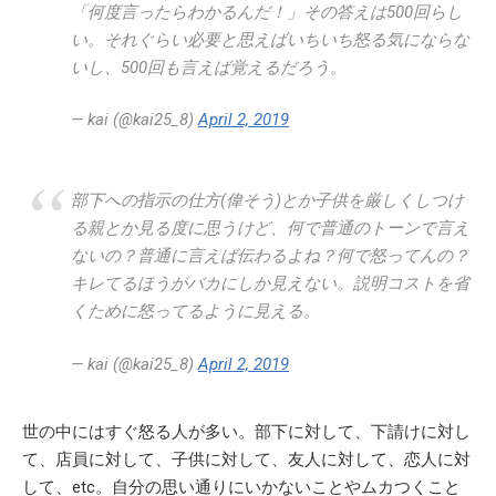
「何度言ったらわかるんだ！」その答えは500回らし
い。それぐらい必要と思えばいちいち怒る気にならな
いし、500回も言えば覚えるだろう。
— kai (@kai25_8)
April 2, 2019
部下への指示の仕方(偉そう)とか子供を厳しくしつけ
る親とか見る度に思うけど、何で普通のトーンで言え
ないの？普通に言えば伝わるよね？何で怒ってんの？
キレてるほうがバカにしか見えない。説明コストを省
くために怒ってるように見える。
— kai (@kai25_8)
April 2, 2019
世の中にはすぐ怒る人が多い。部下に対して、下請けに対し
て、店員に対して、子供に対して、友人に対して、恋人に対
して、etc。自分の思い通りにいかないことやムカつくこと