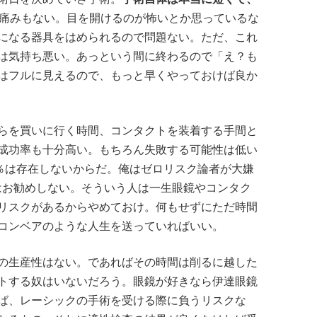
痛みもない。目を開けるのが怖いとか思っているな
になる器具をはめられるので問題ない。ただ、これ
は気持ち悪い。あっという間に終わるので「え？も
はフルに見えるので、もっと早くやっておけば良か
らを買いに行く時間、コンタクトを装着する手間と
成功率も十分高い。もちろん失敗する可能性は低い
0％は存在しないからだ。俺はゼロリスク論者が大嫌
にはお勧めしない。そういう人は一生眼鏡やコンタク
リスクがあるからやめておけ。何もせずにただ時間
コンベアのような人生を送っていればいい。
の生産性はない。であればその時間は削るに越した
トする奴はいないだろう。眼鏡が好きなら伊達眼鏡
ば、レーシックの手術を受ける際に負うリスクな