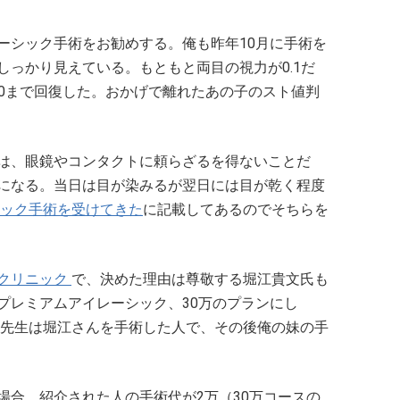
ーシック手術をお勧めする。俺も昨年10月に手術を
しっかり見えている。もともと両目の視力が0.1だ
2.0まで回復した。おかげで離れたあの子のスト値判
は、眼鏡やコンタクトに頼らざるを得ないことだ
になる。当日は目が染みるが翌日には目が乾く程度
ック手術を受けてきた
に記載してあるのでそちらを
クリニック
で、決めた理由は尊敬する堀江貴文氏も
プレミアムアイレーシック、30万のプランにし
た先生は堀江さんを手術した人で、その後俺の妹の手
場合、紹介された人の手術代が2万（30万コースの