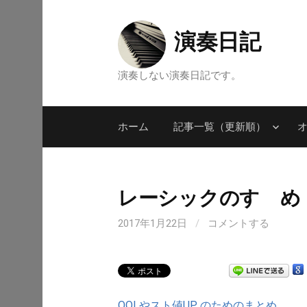
コ
ン
演奏日記
テ
ン
演奏しない演奏日記です。
ツ
へ
ス
ホーム
記事一覧（更新順）
キ
ッ
プ
レーシックのすゝめ
2017年1月22日
/
コメントする
QOLやスト値UP のためのまとめ