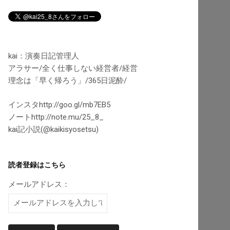
kai：演奏日記管理人
アラサー/全く仕事しない経営者/経営
理念は「早く帰ろう」/365日泥酔/
インスタhttp://goo.gl/mb7EB5
ノートhttp://note.mu/25_8_
kai記小説(@kaikisyosetsu)
読者登録はこちら
メールアドレス：