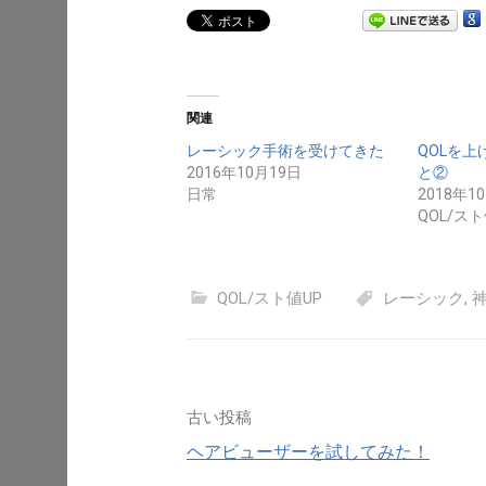
関連
レーシック手術を受けてきた
QOLを
2016年10月19日
と②
日常
2018年1
QOL/スト
QOL/スト値UP
レーシック
,
投
古い投稿
ヘアビューザーを試してみた！
稿