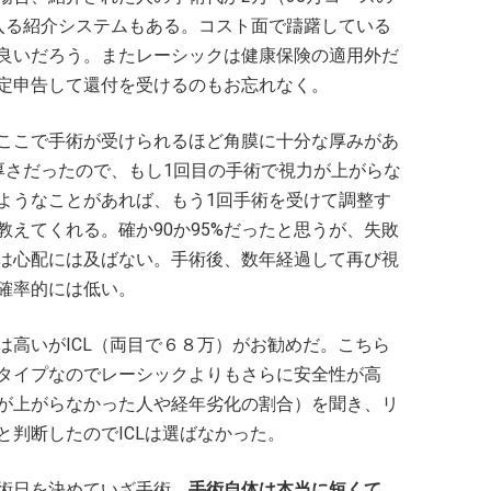
入る紹介システムもある。コスト面で躊躇している
良いだろう。またレーシックは健康保険の適用外だ
定申告して還付を受けるのもお忘れなく。
ここで手術が受けられるほど角膜に十分な厚みがあ
厚さだったので、もし1回目の手術で視力が上がらな
ようなことがあれば、もう1回手術を受けて調整す
えてくれる。確か90か95%だったと思うが、失敗
は心配には及ばない。手術後、数年経過して再び視
確率的には低い。
は高いがICL（両目で６８万）がお勧めだ。こちら
タイプなのでレーシックよりもさらに安全性が高
が上がらなかった人や経年劣化の割合）を聞き、リ
判断したのでICLは選ばなかった。
術日を決めていざ手術。
手術自体は本当に短くて、