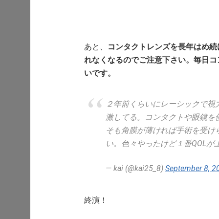
あと、
コンタクトレンズを長年はめ続
れなくなるのでご注意下さい。毎日コ
いです。
２年前くらいにレーシックで視力
激してる。コンタクトや眼鏡を
そも角膜が薄ければ手術を受け
い。色々やったけど１番QOLが
— kai (@kai25_8)
September 8, 2
終演！