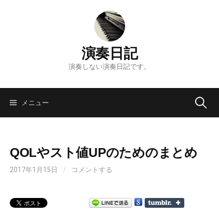
コ
ン
テ
ン
演奏日記
ツ
へ
演奏しない演奏日記です。
ス
キ
検
ッ
メニュー
プ
索:
QOLやスト値UPのためのまとめ
2017年1月15日
/
コメントする