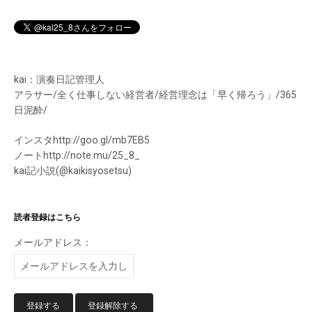
kai：演奏日記管理人
アラサー/全く仕事しない経営者/経営理念は「早く帰ろう」/365
日泥酔/
インスタhttp://goo.gl/mb7EB5
ノートhttp://note.mu/25_8_
kai記小説(@kaikisyosetsu)
読者登録はこちら
メールアドレス：