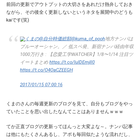
前回の更新でアウトプットの大切さをあれだけ熱弁しておき
ながら、その後全く更新しないというネタを展開中のどうも
kaiです(笑)
くまの@自分時価総額
@kuma_of_pooh
地方ナンパは
ブルーオーシャン。／ 低スペ発、新宿ナンパ経由年収
1000万行き : 【恋愛工学WATCHER】1/8〜1/14 注目ツ
イートまとめ
https://t.co/IuIDEmjIl0
https://t.co/O4OaCZEEGH
2017/01/15 07:00:16
くまのさんの毎週更新のブログを見て、自分もブログをやっ
ていたことを思い出したなんてことはありませんｗｗｗ
てか正直ブログの更新ってほんっと大変よな～。ナンパ記事
は他にもたくさんあるし、アポも毎回似たような流れだし、