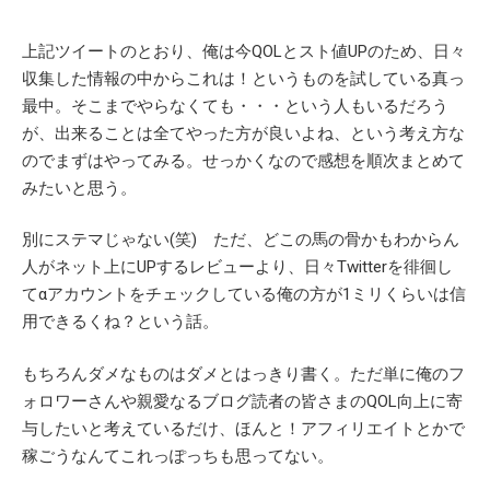
上記ツイートのとおり、俺は今QOLとスト値UPのため、日々
収集した情報の中からこれは！というものを試している真っ
最中。そこまでやらなくても・・・という人もいるだろう
が、出来ることは全てやった方が良いよね、という考え方な
のでまずはやってみる。せっかくなので感想を順次まとめて
みたいと思う。
別にステマじゃない(笑) ただ、どこの馬の骨かもわからん
人がネット上にUPするレビューより、日々Twitterを徘徊し
てαアカウントをチェックしている俺の方が1ミリくらいは信
用できるくね？という話。
もちろんダメなものはダメとはっきり書く。ただ単に俺のフ
ォロワーさんや親愛なるブログ読者の皆さまのQOL向上に寄
与したいと考えているだけ、ほんと！アフィリエイトとかで
稼ごうなんてこれっぽっちも思ってない。