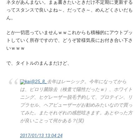
ネタがあんまない。まぁ書きたいときだけ不定期に更新する
ってスタンスで良いよね～、だってさ～、めんどくさいだも
ん。
とか一切思っていませんｗｗこれからも積極的にアウトプッ
トしていく所存ですので、どうぞ皆様気長にお付き合い下さ
いｗｗｗ
で、タイトルのまんまだけど、
kai
@25_8_
去年はレーシック。今年になってから
は、ピロリ菌除去（検査で陽性だったｗ）、ホワイト
ニング、ヒゲレーザー脱毛予約して、プロテイン、リ
プラセル、ヘアビューザーがお勧めみたいなので買っ
てみた。またそれぞれの感想呟きます。あとやった方
が良いことって何かある？(笑)
2017/01/13 13:04:24