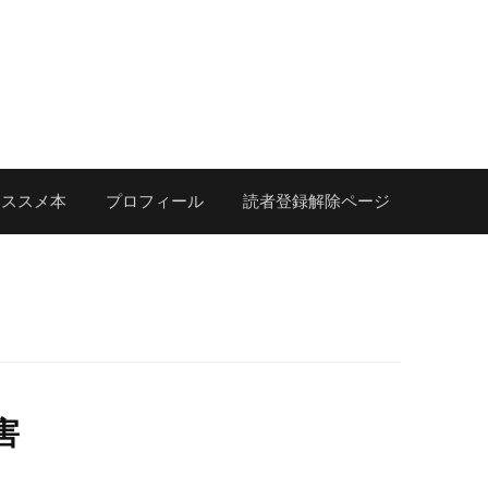
オススメ本
プロフィール
読者登録解除ページ
害