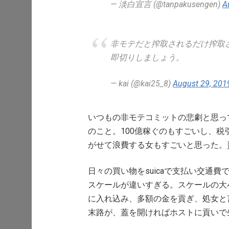
— 淡白宣言 (@tanpakusengen)
A
非モテだと搾取されるだけ搾取
即切りしましょう。
— kai (@kai25_8)
August 29, 201
いつもの非モテコミットの悲劇と思っ
のこと。100億稼ぐのもすごいし、税
がせて浪費する女もすごいと思った。
日々の買い物をsuicaで支払い交通
スケールが違いすぎる。スケールの大
に入れ込み、多額の金を貢ぎ、処女と
末路が、蓋を開ければホストに貢いで