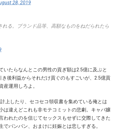
ugust 28, 2019
される。ブランド品等、高額なものをねだられたら
9
ていたらなんとこの男性の貢ぎ額は2.5億に及ぶと
引き後利益からそれだけ貢ぐのもすごいが、2.5億貢
資産運用しろよ。
費で計上したり、セコセコ領収書を集めている俺とは
小は違えどこれも非モテコミットの悲劇。キャバ嬢
言われたのを信じてセックスもせずに交際してきた
生でパンパン、おまけに妊娠とは悲しすぎる。