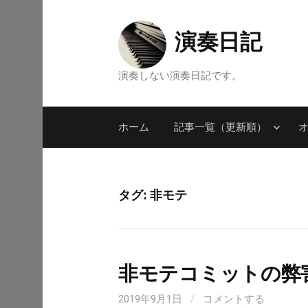
コ
ン
演奏日記
テ
ン
演奏しない演奏日記です。
ツ
へ
ス
ホーム
記事一覧（更新順）
キ
ッ
プ
タグ: 非モテ
非モテコミットの弊
2019年9月1日
/
コメントする