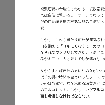
複数恋愛の合理性はわかる。複数恋愛
れは自信に繋がるし、オーラとなって
だの自意識過剰の根拠皆無の自信なら
愛。
しかし、これも当たり前だが
浮気され
口を揃えて「（キモくなくて、カッコ
かされてウンザリしてきた。
（※浮気
考がキモい。人は魅力でしか縛れない
女からすれば自分の男に他の女がいれ
ばその男の時間や金といったソースは
いのは当然で、女が求める誠実さとは
のフルコミット。しかし、
いざフルコ
面も考慮しなければならない。