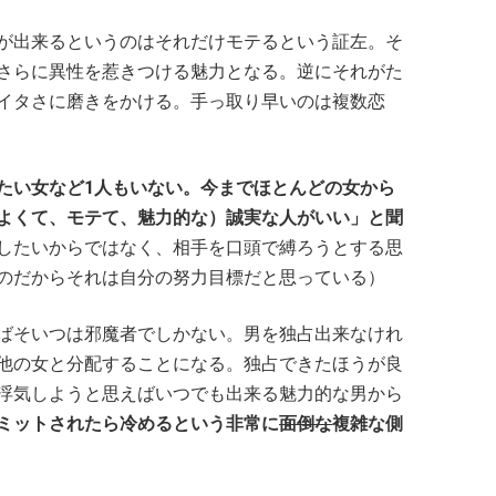
が出来るというのはそれだけモテるという証左。そ
さらに異性を惹きつける魅力となる。逆にそれがた
イタさに磨きをかける。手っ取り早いのは複数恋
たい女など1人もいない。今までほとんどの女から
よくて、モテて、魅力的な）誠実な人がいい」と聞
したいからではなく、相手を口頭で縛ろうとする思
のだからそれは自分の努力目標だと思っている）
ばそいつは邪魔者でしかない。男を独占出来なけれ
他の女と分配することになる。独占できたほうが良
浮気しようと思えばいつでも出来る魅力的な男から
ミットされたら冷めるという非常に
面倒な
複雑な側