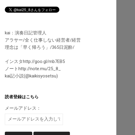
kai：演奏日記管理人
アラサー/全く仕事しない経営者/経営
理念は「早く帰ろう」/365日泥酔/
インスタhttp://goo.gl/mb7EB5
ノートhttp://note.mu/25_8_
kai記小説(@kaikisyosetsu)
読者登録はこちら
メールアドレス：