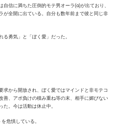
自信に満ちた圧倒的モテ男オーラ(α)が出ており、
ラが全開に出ている。自分も数年前まで彼と同じ非
れる勇気」と「ぼく愛」だった。
要求から開放され、ぼく愛ではマインドと非モテコ
改善、アポ負けの積み重ね等の末、相手に媚びない
った。今は活動は休止中。
トを危惧している。