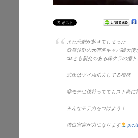
また悲劇が起きてしまった
歌舞伎町の元有名キャバ嬢天使
cisとも親交のある株クラの億
式氏はツイ垢消去してる模様
非モテは億持っててもスト高に
みんなモテ力をつけよう！
淡白宣言が力になります
pic.