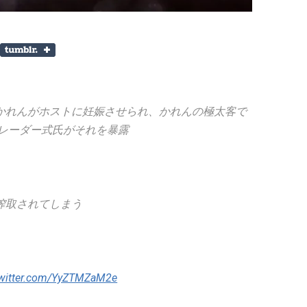
かれんがホストに妊娠させられ、かれんの極太客で
トレーダー式氏がそれを暴露
搾取されてしまう
twitter.com/YyZTMZaM2e