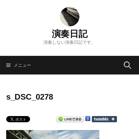
コ
ン
テ
ン
演奏日記
ツ
へ
演奏しない演奏日記です。
ス
キ
検
ッ
メニュー
プ
索:
s_DSC_0278