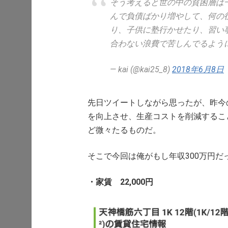
そう考えると世の中の貧困層は
んで負債ばかり増やして、何の
り、子供に塾行かせたり、習い事
合わない浪費で苦しんでるよう
— kai (@kai25_8)
2018年6月8日
先日ツイートしながら思ったが、昨今
を向上させ、生産コストを削減するこ
ど微々たるものだ。
そこで今回は俺がもし年収300万円
・家賃 22,000円