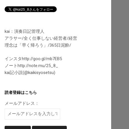
kai：演奏日記管理人
アラサー/全く仕事しない経営者/経営
理念は「早く帰ろう」/365日泥酔/
インスタhttp://goo.gl/mb7EB5
ノートhttp://note.mu/25_8_
kai記小説(@kaikisyosetsu)
読者登録はこちら
メールアドレス：