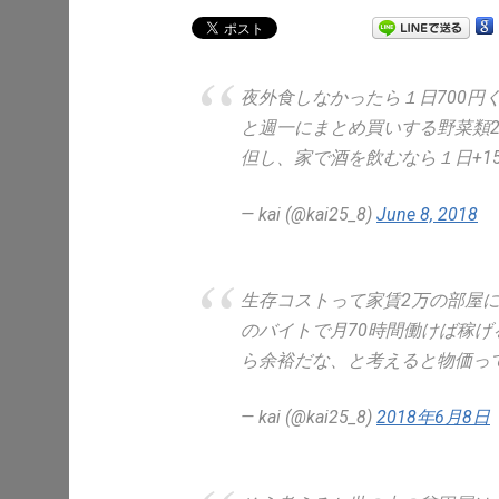
夜外食しなかったら１日700円
と週一にまとめ買いする野菜類20
但し、家で酒を飲むなら１日+1
— kai (@kai25_8)
June 8, 2018
生存コストって家賃2万の部屋に
のバイトで月70時間働けば稼げ
ら余裕だな、と考えると物価っ
— kai (@kai25_8)
2018年6月8日