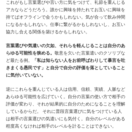
これがもし言葉選びや言い方に気をつけて、礼節を重んじる
アカならどうだろう。誰かに興味を持たれてお互いに興味を
持てばオフラインで会うかもしれない。気が合って飲み仲間
になるかもしれない。仕事に繋がるかもしれないし、お互い
協力し合える関係を築けるかもしれない。
言葉選びや気遣いの欠如、それらを軽んじることは自分のあ
らゆる可能性を狭める。
敬意を欠いた言葉遣いのクソリプな
ど最たる例。
「私は知らない人をお前呼ばわりして暴言を吐
きまくる愚民です」と自分で自分の評価を落としていること
に気付いていない。
逆にこれらを重んじている人は信用、信頼、実績、人脈など
あらゆる可能性を広げていく。自分の言葉の使い方で相手の
評価が変わり、それが結果的に自分のためになることを理解
しているからだ。 それに普段言葉選びに気をつけている人
は相手の言葉選びの気遣いにも気付く。自分のレベルがある
程度高くなければ相手のレベルを計ることはできない。