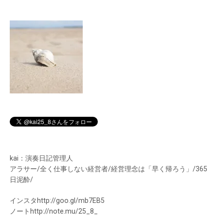
kai：演奏日記管理人
アラサー/全く仕事しない経営者/経営理念は「早く帰ろう」/365
日泥酔/
インスタhttp://goo.gl/mb7EB5
ノートhttp://note.mu/25_8_