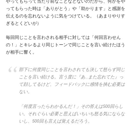
やってもらって当たり前なことなどないのだから、何かをや
ってもらった時は「ありがとう」や「助かります」と感謝を
伝えるのを忘れないように気をつけている。（あまりやりす
ぎるとくどいが）
毎回同じことを言わされる相手に対しては「何回言わせん
の！」とキレるより同じトーンで同じことを言い続けたほう
が相手に響く。
部下に何度同じことを言わされても決して怒らず同じ
ことを言い続ける。言う度に『あ…また忘れてた』っ
て顔してるけど、フィードバックに感情を挟む必要は
ない。
「何度言ったらわかるんだ！」その答えは500回らし
い。それぐらい必要と思えばいちいち怒る気にならな
いし、500回も言えば覚えるだろう。