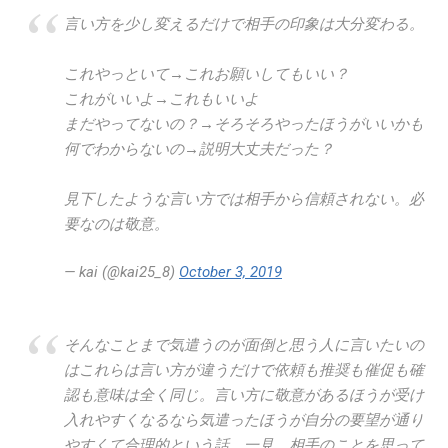
言い方を少し変えるだけで相手の印象は大分変わる。
これやっといて→これお願いしてもいい？
これがいいよ→これもいいよ
まだやってないの？→そろそろやったほうがいいかも
何でわからないの→説明大丈夫だった？
見下したような言い方では相手から信頼されない。必
要なのは敬意。
— kai (@kai25_8)
October 3, 2019
そんなことまで気遣うのが面倒と思う人に言いたいの
はこれらは言い方が違うだけで依頼も推奨も催促も確
認も意味は全く同じ。言い方に敬意があるほうが受け
入れやすくなるなら気遣ったほうが自分の要望が通り
やすくて合理的という話。一見、相手のことを思って