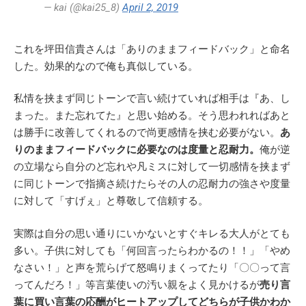
— kai (@kai25_8)
April 2, 2019
これを坪田信貴さんは「ありのままフィードバック」と命名
した。効果的なので俺も真似している。
私情を挟まず同じトーンで言い続けていれば相手は『あ、し
まった。また忘れてた』と思い始める。そう思われればあと
は勝手に改善してくれるので尚更感情を挟む必要がない。
あ
りのままフィードバックに必要なのは度量と忍耐力。
俺が逆
の立場なら自分のど忘れや凡ミスに対して一切感情を挟まず
に同じトーンで指摘さ続けたらその人の忍耐力の強さや度量
に対して「すげぇ」と尊敬して信頼する。
実際は自分の思い通りにいかないとすぐキレる大人がとても
多い。子供に対しても「何回言ったらわかるの！！」「やめ
なさい！」と声を荒らげて怒鳴りまくってたり「〇〇って言
ってんだろ！」等言葉使いの汚い親をよく見かけるが
売り言
葉に買い言葉の応酬がヒートアップしてどちらが子供かわか