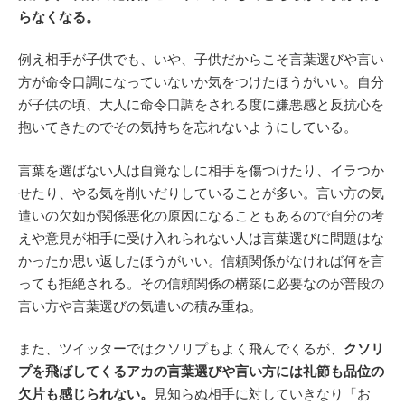
らなくなる。
例え相手が子供でも、いや、子供だからこそ言葉選びや言い
方が命令口調になっていないか気をつけたほうがいい。自分
が子供の頃、大人に命令口調をされる度に嫌悪感と反抗心を
抱いてきたのでその気持ちを忘れないようにしている。
言葉を選ばない人は自覚なしに相手を傷つけたり、イラつか
せたり、やる気を削いだりしていることが多い。言い方の気
遣いの欠如が関係悪化の原因になることもあるので自分の考
えや意見が相手に受け入れられない人は言葉選びに問題はな
かったか思い返したほうがいい。信頼関係がなければ何を言
っても拒絶される。その信頼関係の構築に必要なのが普段の
言い方や言葉選びの気遣いの積み重ね。
また、ツイッターではクソリプもよく飛んでくるが、
クソリ
プを飛ばしてくるアカの言葉選びや言い方には礼節も品位の
欠片も感じられない。
見知らぬ相手に対していきなり「お