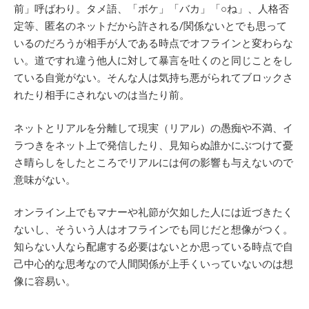
前」呼ばわり。タメ語、「ボケ」「バカ」「○ね」、人格否
定等、匿名のネットだから許される/関係ないとでも思って
いるのだろうが相手が人である時点でオフラインと変わらな
い。道ですれ違う他人に対して暴言を吐くのと同じことをし
ている自覚がない。そんな人は気持ち悪がられてブロックさ
れたり相手にされないのは当たり前。
ネットとリアルを分離して現実（リアル）の愚痴や不満、イ
ラつきをネット上で発信したり、見知らぬ誰かにぶつけて憂
さ晴らしをしたところでリアルには何の影響も与えないので
意味がない。
オンライン上でもマナーや礼節が欠如した人には近づきたく
ないし、そういう人はオフラインでも同じだと想像がつく。
知らない人なら配慮する必要はないとか思っている時点で自
己中心的な思考なので人間関係が上手くいっていないのは想
像に容易い。