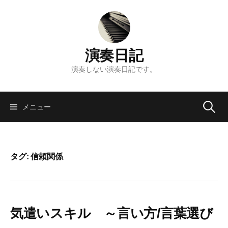
コ
ン
テ
ン
演奏日記
ツ
へ
演奏しない演奏日記です。
ス
キ
検
ッ
メニュー
プ
索:
タグ: 信頼関係
気遣いスキル ～言い方/言葉選び